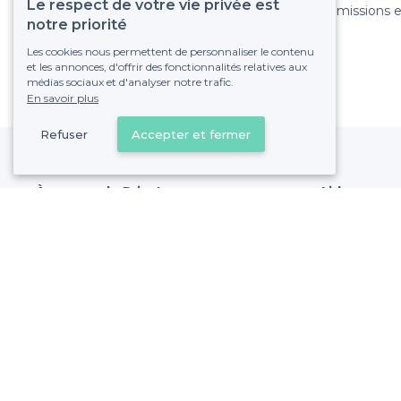
Le respect de votre vie privée est
Pas de commissions et
notre priorité
Les cookies nous permettent de personnaliser le contenu
et les annonces, d'offrir des fonctionnalités relatives aux
médias sociaux et d'analyser notre trafic.
En savoir plus
Refuser
Accepter et fermer
À propos de Privateaser
Aide
Privateaser Media
Référencer mon
Privateaser en Espagne
Politique de pro
Conditions génér