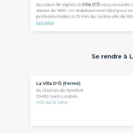
Au cœur de vignes, la
Villa D'Ô
vous accueille 
datant de 1850. Un établissement idéal pour re
professionnelles. À 15 min du centre-ville de B
la campagne viticole, la demeure procure une
Lire plus
contemporaine.
Offrant une vue époustouflante sur un parc de 
motivant. Un superbe hôtel construit dans le plu
équipes pour une découverte sensationnelle et 
sortir du cadre habituel, la villa est dotée d’un
personnes pour singulariser vos évènements. P
La
Villa D'Ô
est une demeure un magnifique pou
Se rendre à L
confortables avec Wi-Fi gratuit sauront combl
temps d’un séminaire, d’une journée d’étude ou 
également des espaces de bien-être et de lois
pour booster la créativité. Si vous souhaitez rés
détente et de lâcher-prise.
8h.
La Villa D'Ô (Fermé)
54 Chemin de Terrefort
33450 Saint-Loubès
Voir sur la carte