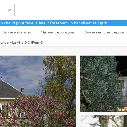
p chaud pour faire la fête ?
Réservez un bar climatisé
! ❄️🎉
Soirée entre amis
Verre entre collègues
Évènement d'entreprise
ronde
La Villa D'Ô (Fermé)