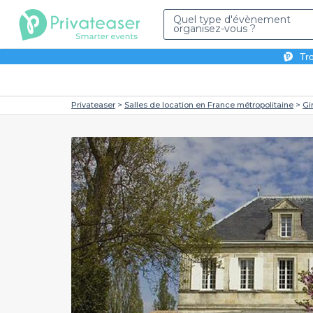
Quel type d'évènement
organisez-vous ?
Tro
Privateaser
Salles de location en France métropolitaine
Gi