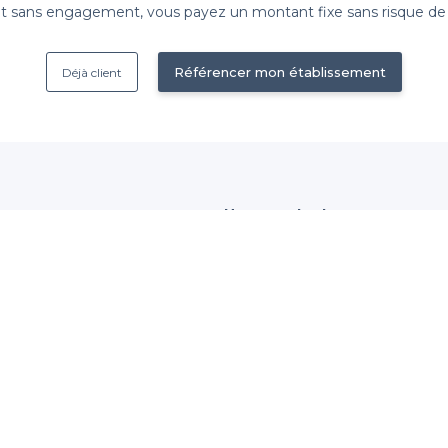
 sans engagement, vous payez un montant fixe sans risque de vo
Référencer mon établissement
Déjà client
Nous contacter
 établissement
contact@privateaser.com
Nos clients sont satisfaits :
tection des données
4,6/5
ales d'utilisation
© 2014-2026 Privateaser SA – Tous droits réservés –
Mentions légales