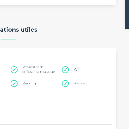
ations utiles
Possibilité de
Wifi
diffuser sa musique
Parking
Piscine