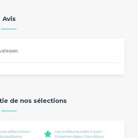
Avis
vateaser.
rtie de nos sélections
ures salles à louer -
Les meilleures salles à louer -
tropolitaine
Provence-Alpes-Côte d'Azur