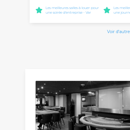
Les meilleures salles à louer pour
Les meille
une soirée d’entreprise - Var
une journ
Voir d'autre