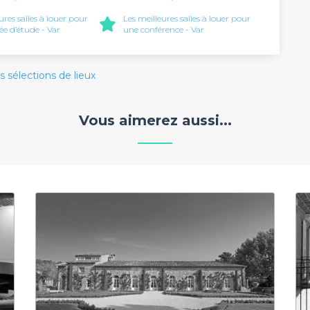
ures salles à louer pour
Les meilleures salles à louer pour
ée d’étude - Var
une conférence - Var
s sélections de lieux
Vous aimerez aussi...