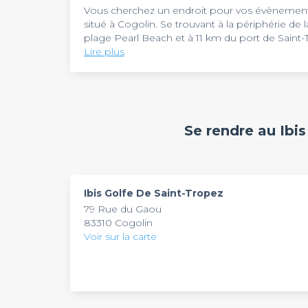
Vous cherchez un endroit pour vos évènements
situé à Cogolin. Se trouvant à la périphérie de 
plage Pearl Beach et à 11 km du port de Saint-T
d’entreprise et vos séminaires.
Lire plus
Profitant d'un agréable emplacement dans le c
l'ambiance dégagée vous propose des prestati
réunir environ 60 personnes. Doté d'une déco
disposition une connexion Wi-Fi dans tous ses 
paperboard pourront également vous servir lor
L'hôtel
Ibis Golfe De Saint-Tropez
propose une
Se rendre au Ibi
méditerranéenne chez Ibis, avec son bar mode
élégant, typique de la gamme Ibis. Son équipe 
centre d'affaires et des salles de réunion.
vos séminaires, réunions ou repas d'affaires. A
du lundi au dimanche, entre 8h à 2h du matin p
Ibis Golfe De Saint-Tropez
79 Rue du Gaou
83310 Cogolin
Voir sur la carte