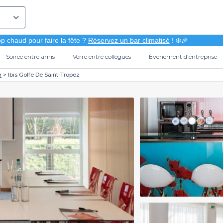
p chaud pour faire la fête ?
Réservez un bar climatisé
! ❄️🎉
Soirée entre amis
Verre entre collègues
Évènement d'entreprise
r
Ibis Golfe De Saint-Tropez