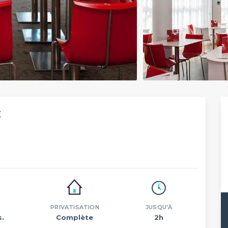
z
PRIVATISATION
JUSQU'À
s.
Complète
2h