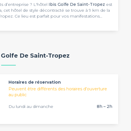
 d’entreprise ? L'hôtel
Ibis Golfe De Saint-Tropez
est
la, cet hôtel de style décontracté se trouve à 9 km de la
ropez. Ce lieu est parfait pour vos manifestations
œur de Cogolin, l'
Ibis Golfe De Saint-Tropez
à
ons sur mesure avec ses deux salles qui peuvent
ration moderne, l'hôtel met également à votre
locaux. Un parking gratuit, un vidéoprojecteur et un
s de vos évènements d’entreprise. Vivez la douceur
 qualité de service irréprochable dans un cadre
s Golfe De Saint-Tropez
rne ouvert 24h/24. Il met également à disposition un
professionnelle restera à vos côtés tout au long de
vec un accueil chaleureux, cette équipe reste disponible
our vos réservations.
Horaires de réservation
Peuvent être différents des horaires d'ouverture
au public
Du lundi au dimanche
8h – 2h