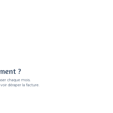
ement ?
easer chaque mois.
ir déraper la facture.