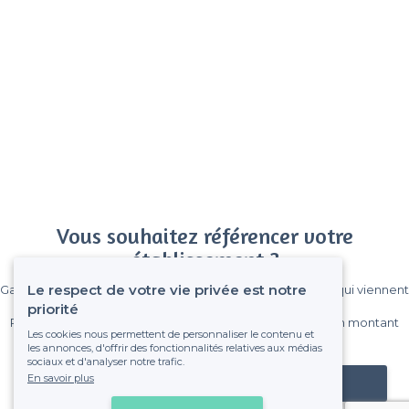
Vous souhaitez référencer votre
établissement ?
Le respect de votre vie privée est notre
Gagnez de nombreux clients parmi le million de visiteurs qui viennent
sur Privateaser chaque mois.
priorité
Pas de commissions et sans engagement, vous payez un montant
Les cookies nous permettent de personnaliser le contenu et
fixe sans risque de voir déraper la facture.
les annonces, d'offrir des fonctionnalités relatives aux médias
sociaux et d'analyser notre trafic.
En savoir plus
Référencer mon établissement