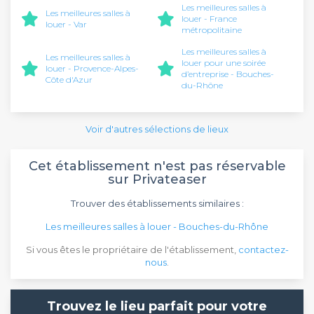
Les meilleures salles à
Les meilleures salles à
louer - France
louer - Var
métropolitaine
Les meilleures salles à
Les meilleures salles à
louer pour une soirée
louer - Provence-Alpes-
d’entreprise - Bouches-
Côte d'Azur
du-Rhône
Voir d'autres sélections de lieux
Cet établissement n'est pas réservable
sur Privateaser
Trouver des établissements similaires :
Les meilleures salles à louer - Bouches-du-Rhône
Si vous êtes le propriétaire de l'établissement,
contactez-
nous
.
Trouvez le lieu parfait pour votre