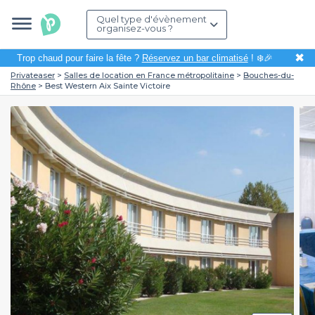
Quel type d'évènement
organisez-vous ?
✖
Trop chaud pour faire la fête ?
Réservez un bar climatisé
! ❄️🎉
Privateaser
Salles de location en France métropolitaine
Bouches-du-
Rhône
Best Western Aix Sainte Victoire