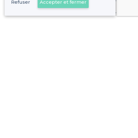
Refuser
Accepter et fermer
Déjà client
À propos de Privateaser
Privateaser Media
Privateaser en Espagne
Aide
Référencer mon établissement
Politique de protection des données
Conditions générales d'utilisation
Nous contacter