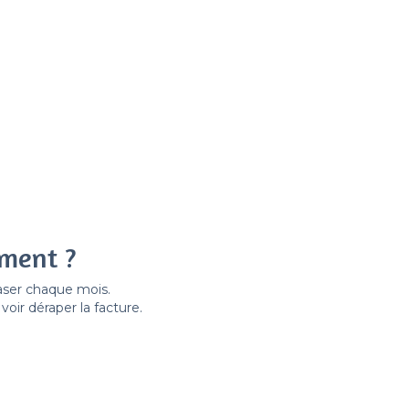
ement ?
easer chaque mois.
ir déraper la facture.