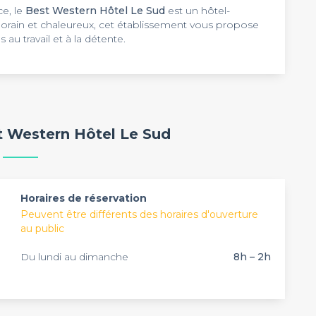
ce, le
Best Western Hôtel Le Sud
est un hôtel-
rain et chaleureux, cet établissement vous propose
 au travail et à la détente.
 salles de séminaire modulables et équipés pour vos
s activités de loisirs et de détente, vous profiterez sur
ysager. Vous avez également accès libre à la salle de
opose une restauration provençale pour le déjeuner
proximité de l’hôtel. Diverses activités rendront votre
d’une équipe, confort et modernité des espaces
t Western Hôtel Le Sud
che. Vous trouverez à proximité de l’établissement des
’hôtel vous garantit un excellent séjour pendant votre
de Cadarache est à 10 minutes de votre hôtel.
ding ou déjeuner d’affaires. Réservez votre espace
servation de 8h à 2h pour plus de renseignements.
Horaires de réservation
Peuvent être différents des horaires d'ouverture
au public
Du lundi au dimanche
8h – 2h