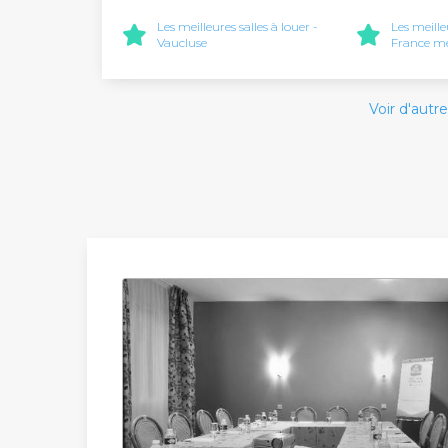
Les meilleures salles à louer -
Les meille
Vaucluse
France mé
Voir d'autre