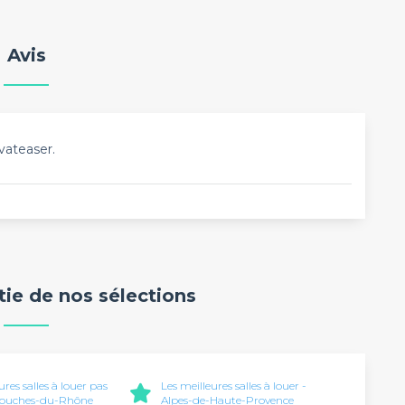
Avis
vateaser.
rtie de nos sélections
ures salles à louer pas
Les meilleures salles à louer -
 Bouches-du-Rhône
Alpes-de-Haute-Provence