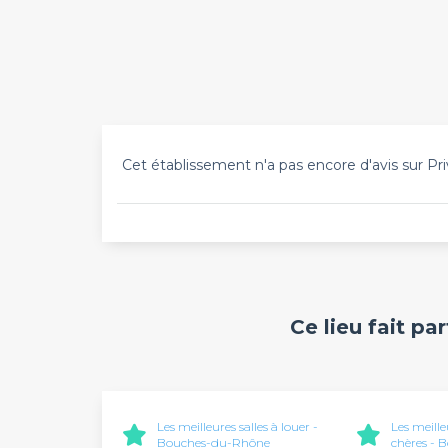
Cet établissement n'a pas encore d'avis sur Pri
Ce lieu fait pa
Les meilleures salles à louer -
Les meille
Bouches-du-Rhône
chères -