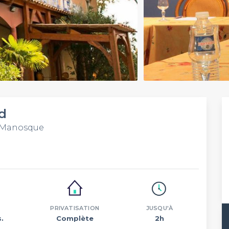
d
0 Manosque
PRIVATISATION
JUSQU'À
.
Complète
2h