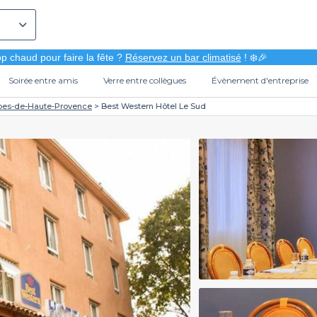
p chaud pour faire la fête ?
Réservez un bar climatisé
! ❄️🎉
Soirée entre amis
Verre entre collègues
Évènement d'entreprise
pes-de-Haute-Provence
Best Western Hôtel Le Sud