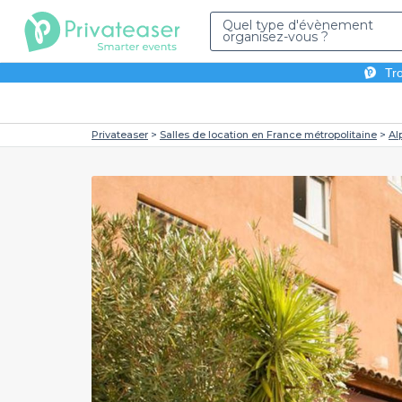
Quel type d'évènement
organisez-vous ?
Tro
Privateaser
Salles de location en France métropolitaine
Al