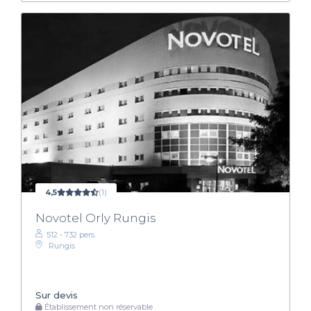
4,5
(1)
Novotel Orly Rungis
512 - 732 pers.
Rungis
Sur devis
Établissement non réservable