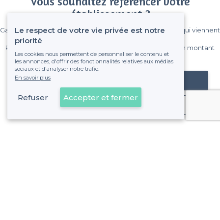
Vous souhaitez référencer votre
établissement ?
Le respect de votre vie privée est notre
Gagnez de nombreux clients parmi le million de visiteurs qui viennent
sur Privateaser chaque mois.
priorité
Pas de commissions et sans engagement, vous payez un montant
Les cookies nous permettent de personnaliser le contenu et
fixe sans risque de voir déraper la facture.
les annonces, d'offrir des fonctionnalités relatives aux médias
sociaux et d'analyser notre trafic.
En savoir plus
Référencer mon établissement
Refuser
Accepter et fermer
Déjà client
À propos de Privateaser
Privateaser Media
Privateaser en Espagne