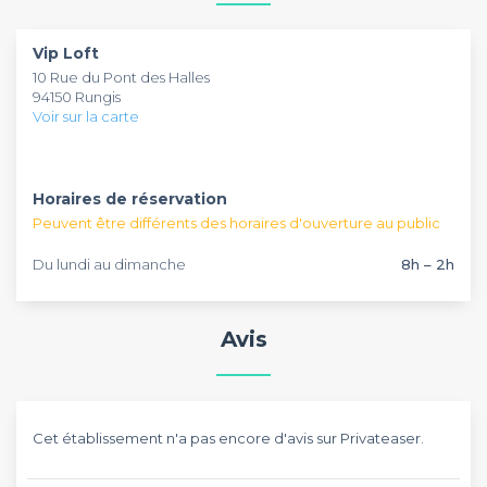
matin. Retrouvez également toutes les autres salles de
dansante, une conférence ou un cocktail dans cette salle.
Les salles de location ne sont pas les uniques catégories de
location dans notre top salles.
lieux que vous pouvez privatiser sur notre site. Privateaser
Vip Loft
vous propose également un catalogue complet de salles à
10 Rue du Pont des Halles
louer : galeries, espaces, appartements ou encore
94150 Rungis
restaurants, plus de 3 000 lieux vous attendent sur notre site
Voir sur la carte
web. N'hésitez pas à venir y puiser de l'inspiration pour
l'organisation de tous vos évènements pro et profitez de
notre accompagnement personnalisé.
Horaires de réservation
Peuvent être différents des horaires d'ouverture au public
Du lundi au dimanche
8h – 2h
Avis
Cet établissement n'a pas encore d'avis sur Privateaser.