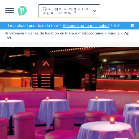
Quel type d'évènement
organisez-vous ?
✖
Trop chaud pour faire la fête ?
Réservez un bar climatisé
! ❄️🎉
Privateaser
Salles de location en France métropolitaine
Rungis
Vip
Loft