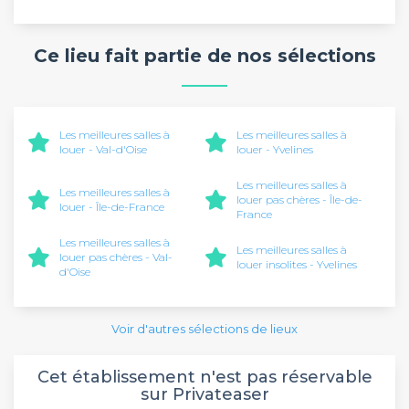
Ce lieu fait partie de nos sélections
Les meilleures salles à
Les meilleures salles à
louer - Val-d'Oise
louer - Yvelines
Les meilleures salles à
Les meilleures salles à
louer pas chères - Île-de-
louer - Île-de-France
France
Les meilleures salles à
Les meilleures salles à
louer pas chères - Val-
louer insolites - Yvelines
d'Oise
Voir d'autres sélections de lieux
Cet établissement n'est pas réservable
sur Privateaser