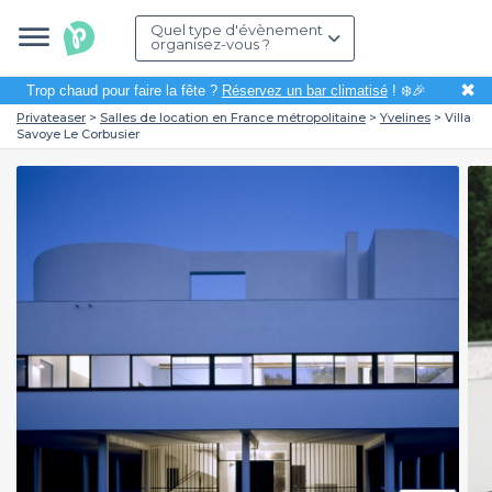
Quel type d'évènement
organisez-vous ?
✖
Trop chaud pour faire la fête ?
Réservez un bar climatisé
! ❄️🎉
Privateaser
Salles de location en France métropolitaine
Yvelines
Villa
Savoye Le Corbusier