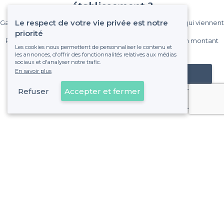
établissement ?
Le respect de votre vie privée est notre
Gagnez de nombreux clients parmi le million de visiteurs qui viennent
sur Privateaser chaque mois.
priorité
Pas de commissions et sans engagement, vous payez un montant
Les cookies nous permettent de personnaliser le contenu et
fixe sans risque de voir déraper la facture.
les annonces, d'offrir des fonctionnalités relatives aux médias
sociaux et d'analyser notre trafic.
En savoir plus
Référencer mon établissement
Refuser
Accepter et fermer
Déjà client
À propos de Privateaser
Privateaser Media
Privateaser en Espagne
Aide