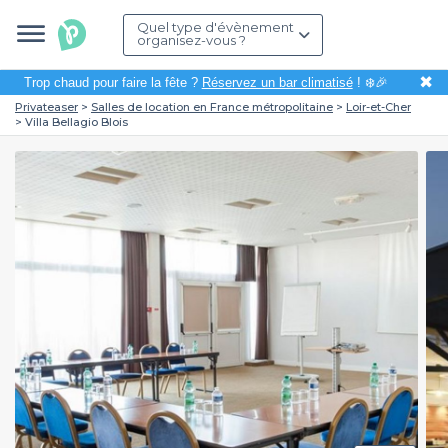
Quel type d'évènement
organisez-vous ?
✖
Trop chaud pour faire la fête ?
Réservez un bar climatisé
! ❄️🎉
Privateaser
Salles de location en France métropolitaine
Loir-et-Cher
Villa Bellagio Blois