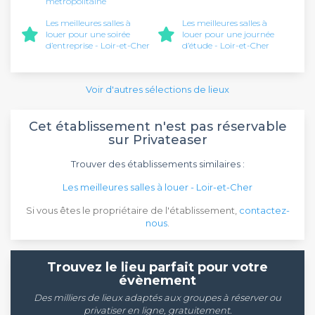
métropolitaine
Les meilleures salles à
Les meilleures salles à
louer pour une soirée
louer pour une journée
d’entreprise - Loir-et-Cher
d’étude - Loir-et-Cher
Voir d'autres sélections de lieux
Cet établissement n'est pas réservable
sur Privateaser
Trouver des établissements similaires :
Les meilleures salles à louer - Loir-et-Cher
Si vous êtes le propriétaire de l'établissement,
contactez-
nous
.
Trouvez le lieu parfait pour votre
évènement
Des milliers de lieux adaptés aux groupes à réserver ou
privatiser en ligne, gratuitement.