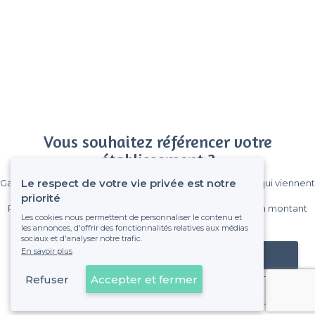
Vous souhaitez référencer votre
établissement ?
Le respect de votre vie privée est notre
Gagnez de nombreux clients parmi le million de visiteurs qui viennent
sur Privateaser chaque mois.
priorité
Pas de commissions et sans engagement, vous payez un montant
Les cookies nous permettent de personnaliser le contenu et
fixe sans risque de voir déraper la facture.
les annonces, d'offrir des fonctionnalités relatives aux médias
sociaux et d'analyser notre trafic.
En savoir plus
Référencer mon établissement
Refuser
Accepter et fermer
Déjà client