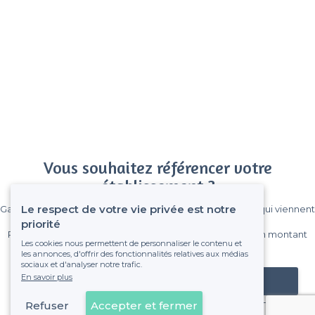
Vous souhaitez référencer votre
établissement ?
Le respect de votre vie privée est notre
Gagnez de nombreux clients parmi le million de visiteurs qui viennent
sur Privateaser chaque mois.
priorité
Pas de commissions et sans engagement, vous payez un montant
Les cookies nous permettent de personnaliser le contenu et
fixe sans risque de voir déraper la facture.
les annonces, d'offrir des fonctionnalités relatives aux médias
sociaux et d'analyser notre trafic.
En savoir plus
Référencer mon établissement
Refuser
Accepter et fermer