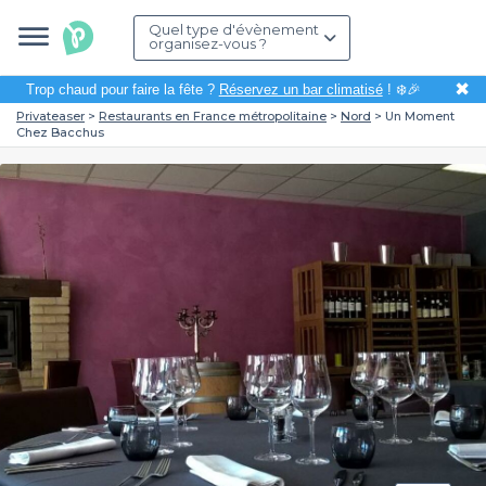
Quel type d'évènement
organisez-vous ?
✖
Trop chaud pour faire la fête ?
Réservez un bar climatisé
! ❄️🎉
Privateaser
Restaurants en France métropolitaine
Nord
Un Moment
Chez Bacchus