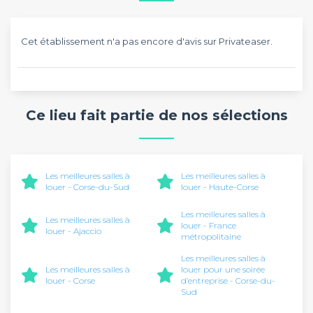
Cet établissement n'a pas encore d'avis sur Privateaser.
Ce lieu fait partie de nos sélections
Les meilleures salles à
Les meilleures salles à
louer - Corse-du-Sud
louer - Haute-Corse
Les meilleures salles à
Les meilleures salles à
louer - France
louer - Ajaccio
métropolitaine
Les meilleures salles à
Les meilleures salles à
louer pour une soirée
louer - Corse
d’entreprise - Corse-du-
Sud