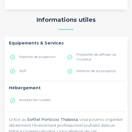
Informations utiles
Equipements & Services
Possibilité de diffuser sa
Matériel de projection
musique
Wifi
Matériel de sonorisation
Hébergement
Accepte les nuitées
Grâce au
Sofitel Porticcio Thalassa
, vous pourrez organiser
idéalement l'évènement professionnel souhaité dans un
hôtel à Grosseto-Prugna. La localisation de cet