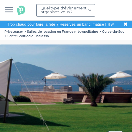
Quel type d'évènement
organisez-vous ?
✖
Trop chaud pour faire la fête ?
Réservez un bar climatisé
! ❄️🎉
Privateaser
Salles de location en France métropolitaine
Corse-du-Sud
Sofitel Porticcio Thalassa