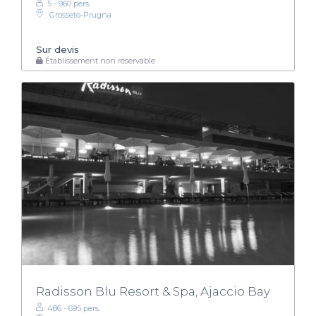
5 - 960 pers.
Grosseto-Prugna
Sur devis
Établissement non réservable
Radisson Blu Resort & Spa, Ajaccio Bay
486 - 695 pers.