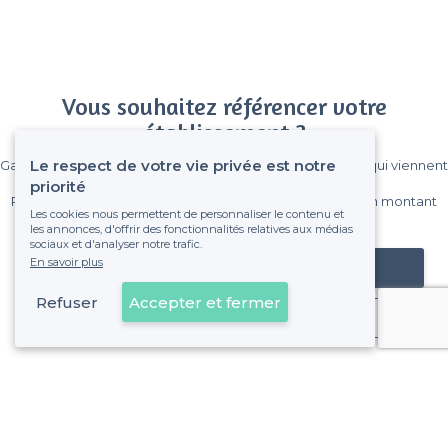
Vous souhaitez référencer votre
établissement ?
Le respect de votre vie privée est notre
Gagnez de nombreux clients parmi le million de visiteurs qui viennent
sur Privateaser chaque mois.
priorité
Pas de commissions et sans engagement, vous payez un montant
Les cookies nous permettent de personnaliser le contenu et
fixe sans risque de voir déraper la facture.
les annonces, d'offrir des fonctionnalités relatives aux médias
sociaux et d'analyser notre trafic.
En savoir plus
Référencer mon établissement
Refuser
Accepter et fermer
Déjà client