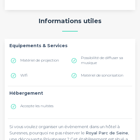
Informations utiles
Equipements & Services
Possibilité de diffuser sa
Matériel de projection
musique
Wifi
Matériel de sonorisation
Hébergement
Accepte les nuitées
Si vous voulez organiser un évènement dans un hôtel à
Suresnes, pourquoi ne pas réserver le
Royal Parc de Seine
,
une découverte Privateaser ? Cet établissement est situé au