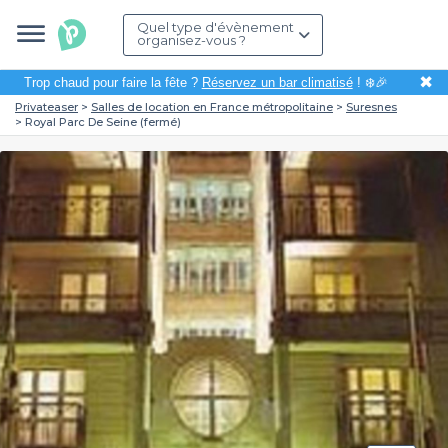
Quel type d'évènement
organisez-vous ?
✖
Trop chaud pour faire la fête ?
Réservez un bar climatisé
! ❄️🎉
Privateaser
Salles de location en France métropolitaine
Suresnes
Royal Parc De Seine (fermé)