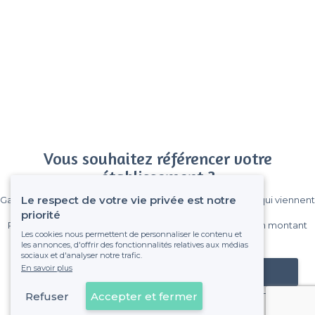
Vous souhaitez référencer votre
établissement ?
Le respect de votre vie privée est notre
Gagnez de nombreux clients parmi le million de visiteurs qui viennent
sur Privateaser chaque mois.
priorité
Pas de commissions et sans engagement, vous payez un montant
Les cookies nous permettent de personnaliser le contenu et
fixe sans risque de voir déraper la facture.
les annonces, d'offrir des fonctionnalités relatives aux médias
sociaux et d'analyser notre trafic.
En savoir plus
Référencer mon établissement
Refuser
Accepter et fermer
Déjà client