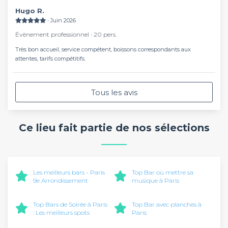
Hugo R.
Mathieu
∙ Juin 2026
Évènement professionnel ∙ 20 pers.
Très bon accueil, service compétent, boissons correspondants aux
attentes, tarifs compétitifs.
Tous les avis
Ce lieu fait partie de nos sélections
Les meilleurs bars - Paris
Top Bar où mettre sa
9e Arrondissement
musique à Paris
Top Bars de Soirée à Paris
Top Bar avec planches à
: Les meilleurs spots
Paris