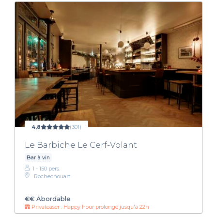
4,8
(301)
Le Barbiche Le Cerf-Volant
Bar à vin
1 - 150 pers.
Rochechouart
€€
Abordable
Privateaser : Happy hour prolongé jusqu'à 22h