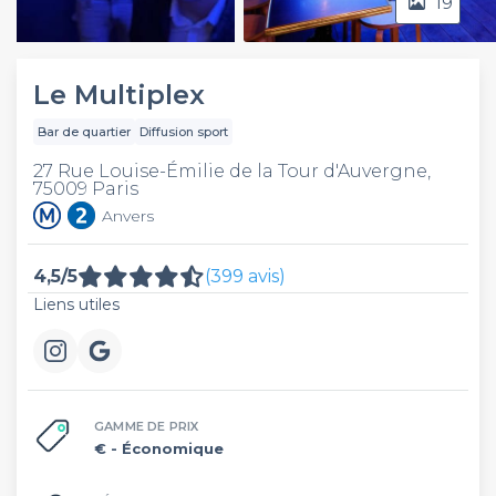
19
Video
Le Multiplex
Bar de quartier
Diffusion sport
27 Rue Louise-Émilie de la Tour d'Auvergne,
75009 Paris
Anvers
4,5/5
(399 avis)
Liens utiles
GAMME DE PRIX
€
- Économique