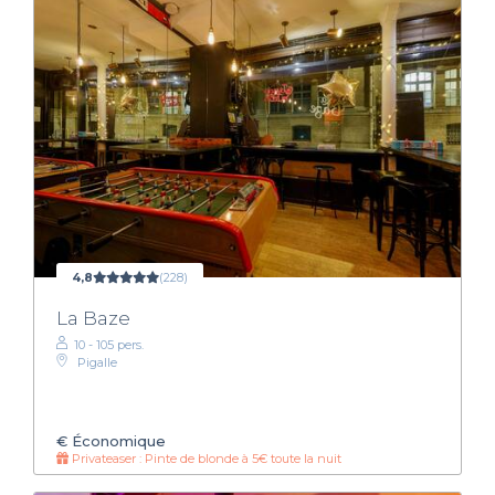
4,8
(228)
La Baze
10 - 105 pers.
Pigalle
€
Économique
Privateaser : Pinte de blonde à 5€ toute la nuit