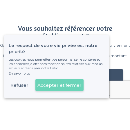
Vous souhaitez référencer votre
établissement ?
Le respect de votre vie privée est notre
Gagnez de nombreux clients parmi le million de visiteurs qui viennent
sur Privateaser chaque mois.
priorité
Pas de commissions et sans engagement, vous payez un montant
Les cookies nous permettent de personnaliser le contenu et
fixe sans risque de voir déraper la facture.
les annonces, d'offrir des fonctionnalités relatives aux médias
sociaux et d'analyser notre trafic.
En savoir plus
Référencer mon établissement
Refuser
Accepter et fermer
Déjà client
À propos de Privateaser