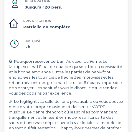
RÉSERVATION
Jusqu’à 120 pers.
PRIVATISATION
Partielle ou complète
JUSQU'À
2h
🥃 Pourquoi réserver ce bar :
Au cœur du 9ème, Le
Multiplex c'est LE bar de quartier qui sent bon la convivialité
et la bonne ambiance ! Entre les parties de baby-foot
endiablées, les tournois de fléchettes improvisés et les
retransmissions des gros matchs sur les 5 écrans, impossible
de s'ennuyer. Les habitués vous le diront : c'est le rendez-
vous des copains par excellence.
🎉 Le highlight :
La salle du fond privatisable où vous pouvez
mettre votre propre musique et danser sur VOTRE
musique. Le genre d'endroit où les soirées commencent
tranquillement et finissent en mode festif ! La carte des
shots est une vraie pépite, avec la star locale : la madeleine
en shot qui fait sensation ! L'happy-hour permet de profiter