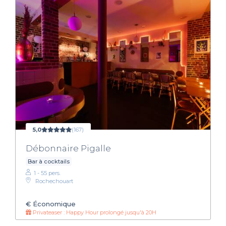
5,0
(167)
Débonnaire Pigalle
Bar à cocktails
1 - 55 pers.
Rochechouart
€
Économique
Privateaser : Happy Hour prolongé jusqu'à 20H