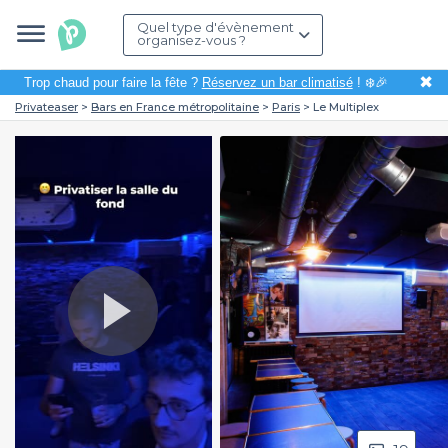
Quel type d'évènement
organisez-vous ?
✖
Trop chaud pour faire la fête ?
Réservez un bar climatisé
! ❄️🎉
Privateaser
Bars en France métropolitaine
Paris
Le Multiplex
Play