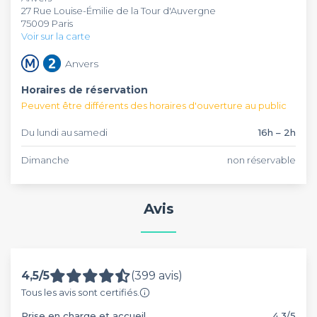
27 Rue Louise-Émilie de la Tour d'Auvergne
l’happy hour quotidien de 17h à 21h. Accompagnez vos
conditions pour passer un excellent moment aux côtés de
75009 Paris
verres avec de délicieuses planches de fromage ou
vos convives. Cet établissement peut accueillir une centaine
Voir sur la carte
charcuterie, de tapas ou de pizzas.
de personnes. Il retransmet des événements sportifs
comme le foot, le rugby et autres sur cinq écrans. Cette
Anvers
adresse va devenir votre nouveau point de rendez-vous.
Horaires de réservation
Peuvent être différents des horaires d'ouverture au public
Du lundi au samedi
16h – 2h
Dimanche
non réservable
Avis
4,5/5
(399 avis)
Tous les avis sont certifiés.
Prise en charge et accueil
4,3/5