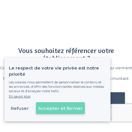
Vous souhaitez référencer votre
établissement ?
Le respect de votre vie privée est notre
Gagnez de nombreux clients parmi le million de visiteurs qui viennent
sur Privateaser chaque mois.
priorité
Pas de commissions et sans engagement, vous payez un montant
Les cookies nous permettent de personnaliser le contenu et
fixe sans risque de voir déraper la facture.
les annonces, d'offrir des fonctionnalités relatives aux médias
sociaux et d'analyser notre trafic.
En savoir plus
Référencer mon établissement
Refuser
Accepter et fermer
Déjà client