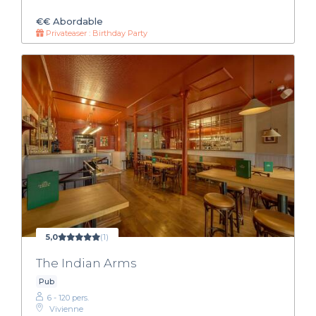
€€
Abordable
Privateaser : Birthday Party
5,0
(1)
The Indian Arms
Pub
6 - 120 pers.
Vivienne