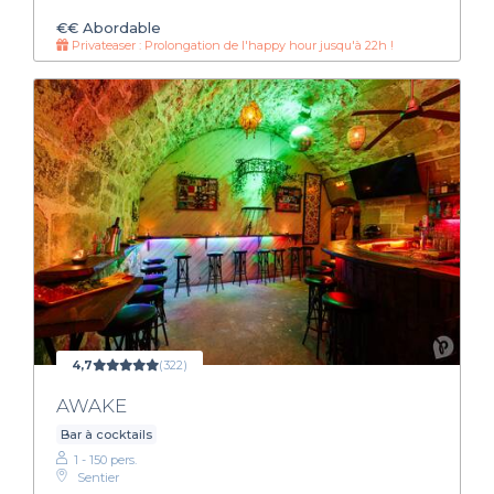
€€
Abordable
Privateaser : Prolongation de l'happy hour jusqu'à 22h !
4,7
(322)
AWAKE
Bar à cocktails
1 - 150 pers.
Sentier