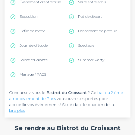
Évènement d'entreprise
Verre entre amis
Exposition
Pot de départ
Défile de mode
Lancement de produit
Journée d'étude
Spectacle
Soirée étudiante
Summer Party
Mariage / PACS
Connaissez-vous le
Bistrot du Croissant
? Ce
bar du 2 ème
arrondissement de Paris
vous ouvre ses portes pour
accueillir vos événements ! Situé dans le quartier de la
Lire plus
Bourse, le bistrot sera idéal pour une soirée d’entreprise
mais aussi pour fêter un anniversaire, organiser un after work
Découvrez le
Bistrot du Croissant
, un bistrot au beau
ou un simple verre entre amis. Ce bar est accessible par la
carrelage rétro, au mobilier en bois redonnant l’essence et
Se rendre au Bistrot du Croissant
ligne 3 du métro à la station Bourse.
le charme du lieu, ainsi que de grands miroirs donnant une
impression de profondeur à la pièce. Le bar-restaurant vous