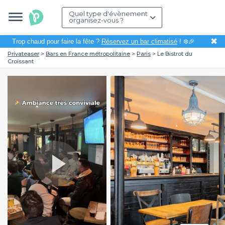
Quel type d'évènement
organisez-vous ?
✖
Trop chaud pour faire la fête ?
Réservez un bar climatisé
! ❄️🎉
Privateaser
Bars en France métropolitaine
Paris
Le Bistrot du
Croissant
Play