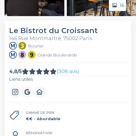
16
Video
Le Bistrot du Croissant
146 Rue Montmartre, 75002 Paris
Bourse
Grands Boulevards
4,8/5
(308 avis)
Liens utiles
GAMME DE PRIX
€€
- Abordable
RÉSERVATION