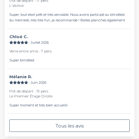
Pot de départ ∙ 17 pers.
L'alcôve
Super, tout etait prêt et très serviable. Nous avons participé au blindtest
du mercredi, très très fun, je recommande ! Belles planches également
Chloé C.
∙ Juillet 2026
Verre entre amis ∙ 7 pers.
Super blindtest
Mélanie R.
∙ Juin 2026
Pot de départ ∙ 13 pers.
Le Premier Étage Droite
Super moment et très bien accueilli
Tous les avis