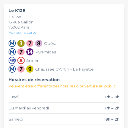
La cuisine reste ouverte jusqu'à 23h et le bar vous accueille
jusqu'à 2h du matin pour des soirées mémorables.
Le K1ZE
Gaillon
15 Rue Gaillon
75002 Paris
Voir sur la carte
Opéra
Pyramides
Auber
Chaussée d'Antin - La Fayette
Horaires de réservation
Peuvent être différents des horaires d'ouverture au public
Lundi
17h – 0h
Du mardi au vendredi
17h – 2h
Samedi
18h – 2h