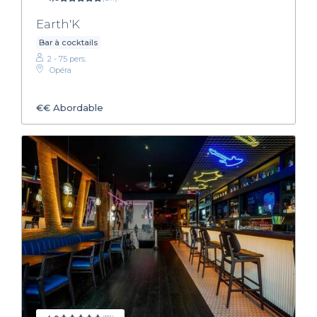
Earth'K
Bar à cocktails
2 - 75 pers.
Opéra
€€
Abordable