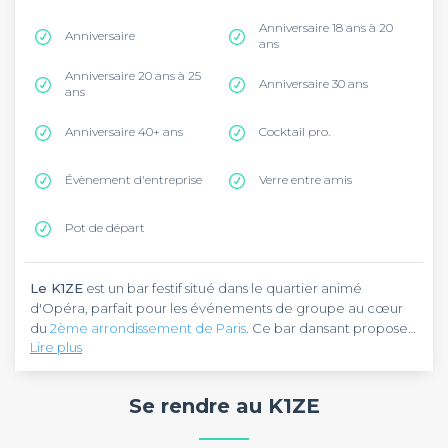
Anniversaire 18 ans à 20
Anniversaire
ans
Anniversaire 20 ans à 25
Anniversaire 30 ans
ans
Anniversaire 40+ ans
Cocktail pro.
Évènement d'entreprise
Verre entre amis
Pot de départ
Le K1ZE
est un bar festif situé dans le quartier animé
d'Opéra, parfait pour les événements de groupe au cœur
du
2ème arrondissement de Paris
. Ce bar dansant propose
Lire plus
une ambiance électrique avec ses DJ sets du jeudi au
samedi et son blind test hebdomadaire.
La carte fait la part belle aux bières artisanales, burgers
gourmets et tapas à partager.
Le K1ZE
dispose d'un espace
Se rendre au K1ZE
modulable pouvant accueillir vos afterworks, anniversaires
et soirées d'entreprise dans une atmosphère décontractée.