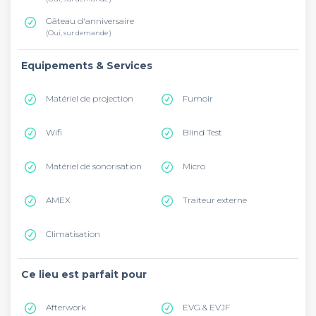
Gâteau d'anniversaire
(Oui, sur demande )
Equipements & Services
Matériel de projection
Fumoir
Wifi
Blind Test
Matériel de sonorisation
Micro
AMEX
Traiteur externe
Climatisation
Ce lieu est parfait pour
Afterwork
EVG & EVJF