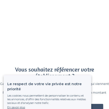
Vous souhaitez référencer votre
établissement ?
Le respect de votre vie privée est notre
Gagnez de nombreux clients parmi le million de visiteurs qui viennent
sur Privateaser chaque mois.
priorité
Pas de commissions et sans engagement, vous payez un montant
Les cookies nous permettent de personnaliser le contenu et
fixe sans risque de voir déraper la facture.
les annonces, d'offrir des fonctionnalités relatives aux médias
sociaux et d'analyser notre trafic.
En savoir plus
Référencer mon établissement