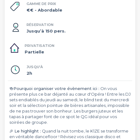
GAMME DE PRIX
€€
- Abordable
RÉSERVATION
Jusqu’à 150 pers.
PRIVATISATION
Partielle
JUSQU'À
2h
🍻
Pourquoi organiser votre évènement ici :
On vous
présente plus ce bar déjanté au cœur d'Opéra ! Entre les DJ
sets endiablés du jeudi au samedi, le blind test du mercredi
soir et la sélection pointue de bières artisanales, impossible
de ne pas trouver son bonheur. Les burgers juteux et les
tapas à partager font de ce spot le QG idéal pour vos
soirées de groupe.
🎉
Le highlight :
Quand la nuit tombe, le K1ZE se transforme
en véritable dancefloor ! Révisez vos classique disco et