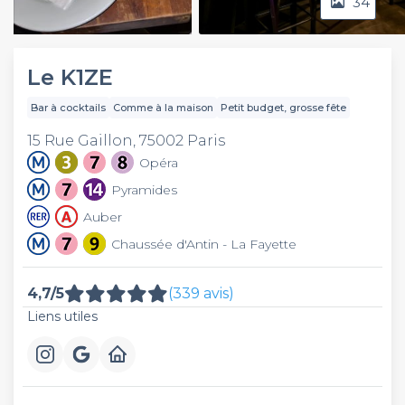
34
Video
Le K1ZE
Bar à cocktails
Comme à la maison
Petit budget, grosse fête
15 Rue Gaillon, 75002 Paris
Opéra
Pyramides
Auber
Chaussée d'Antin - La Fayette
4,7/5
(339 avis)
Liens utiles