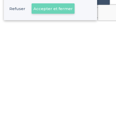
Refuser
Accepter et fermer
Déjà client
À propos de Privateaser
Privateaser Media
Privateaser en Espagne
Aide
Référencer mon établissement
Politique de protection des données
Conditions générales d'utilisation
Nous contacter