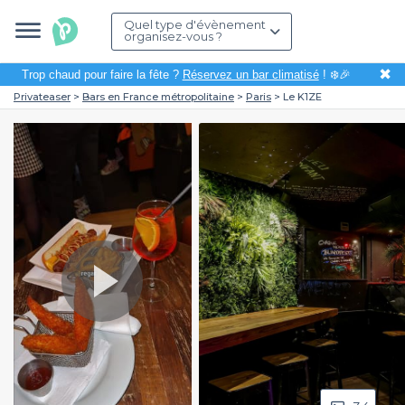
Quel type d'évènement
organisez-vous ?
✖
Trop chaud pour faire la fête ?
Réservez un bar climatisé
! ❄️🎉
Privateaser
Bars en France métropolitaine
Paris
Le K1ZE
Play