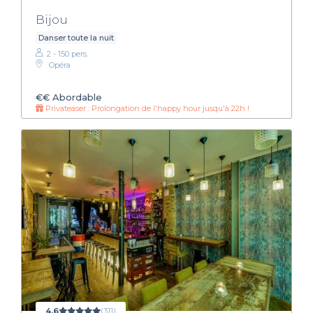
Bijou
Danser toute la nuit
2 - 150 pers.
Opéra
€€
Abordable
Privateaser : Prolongation de l'happy hour jusqu'à 22h !
4,6
(311)