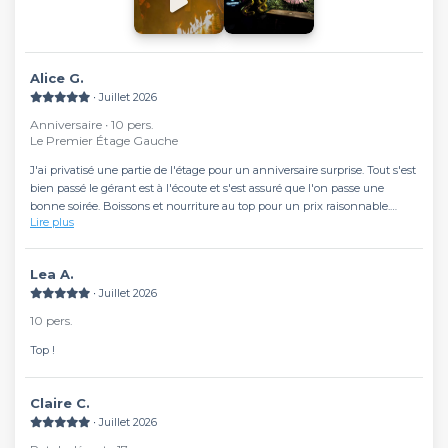
Alice G.
∙ Juillet 2026
Anniversaire ∙ 10 pers.
Le Premier Étage Gauche
J'ai privatisé une partie de l'étage pour un anniversaire surprise. Tout s'est
bien passé le gérant est à l'écoute et s'est assuré que l'on passe une
bonne soirée. Boissons et nourriture au top pour un prix raisonnable.
Lire plus
Cadre très sympa pour passer un bon moment entre amis. Possibilité de
garder un gâteau au frais et de ramener des ballons. Petit bémol on ne
nous a pas donné d'assiettes pour le dessert on a dû servir le gâteau sur
Lea A.
des serviettes en papier
∙ Juillet 2026
10 pers.
Top !
Claire C.
∙ Juillet 2026