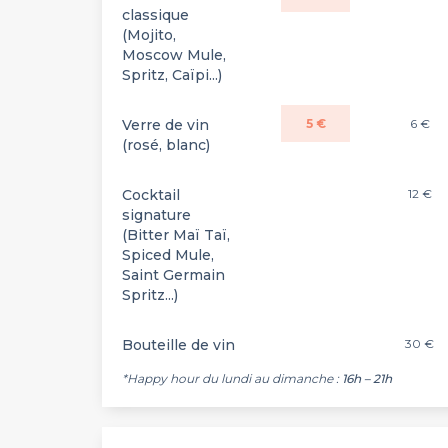
classique
(Mojito,
Moscow Mule,
Spritz, Caïpi...)
Verre de vin
5 €
6 €
(rosé, blanc)
Cocktail
12 €
signature
(Bitter Maï Taï,
Spiced Mule,
Saint Germain
Spritz...)
Bouteille de vin
30 €
*Happy hour du lundi au dimanche :
16h – 21h