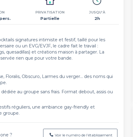
ON
PRIVATISATION
JUSQU'À
pers.
Partielle
2h
tails signatures intimiste et festif, taillé pour les
saire ou un EVG/EVJF, le cadre fait le travail :
s, quesadillas) et créations maison à partager. La
réservée rien que pour votre bande.
e, Floralis, Obscuro, Larmes du verger… des noms qui
upe.
 dédiée au groupe sans frais. Format debout, assis ou
stifs réguliers, une ambiance gay-friendly et
de groupe.
hone ?
Voir le numéro de l’établissement