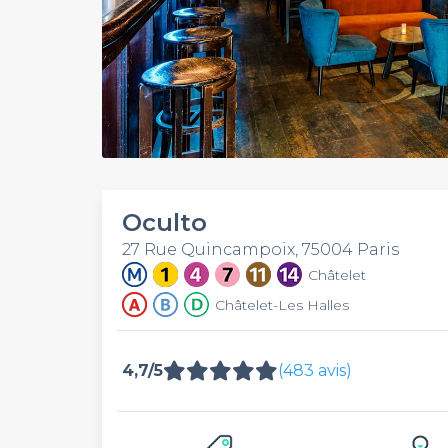
Oculto
27 Rue Quincampoix, 75004 Paris
Châtelet
Châtelet-Les Halles
4,7/5
(483 avis)