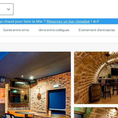
p chaud pour faire la fête ?
Réservez un bar climatisé
! ❄️🎉
Soirée entre amis
Verre entre collègues
Évènement d'entreprise