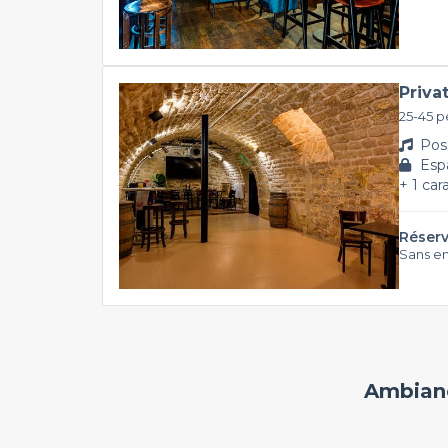
Priva
25-45 
Poss
Espa
+ 1 car
Réserv
Sans e
Ambianc