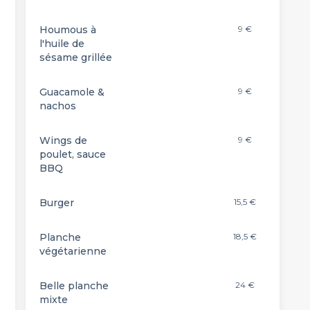
Houmous à
9 €
l'huile de
sésame grillée
Guacamole &
9 €
nachos
Wings de
9 €
poulet, sauce
BBQ
Burger
15,5 €
Planche
18,5 €
végétarienne
Belle planche
24 €
mixte