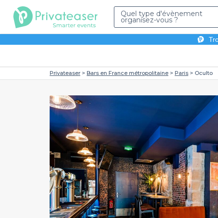
Quel type d'évènement
organisez-vous ?
Tro
Privateaser
Bars en France métropolitaine
Paris
Oculto