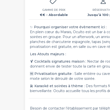
GAMME DE PRIX
RÉSERVATI
€€
- Abordable
Jusqu’à 100 
✨
Pourquoi organiser votre évènement ici :
En plein cœur du Marais, Oculto est un bar à cock
soirées en groupe. Pour un afterwork, un anniver
planches de charcuterie espagnole, tapas (wing
privatisation est gratuite, en salle ou en cave 
Les Atouts majeurs :
🍹
Cocktails signatures maison :
Nectar de ros
donnent envie de tester toute la carte en gro
🆓
Privatisation gratuite :
Salle entière ou cave
mixte selon le déroulé de votre soirée.
🎤
Karaoké et soirées à thème :
Des formats fe
bienveillante. Oculto accueille tous les profils 
Besoin de contacter l’établissement par télép