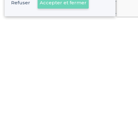
Refuser
Accepter et fermer
Déjà client
À propos de Privateaser
Privateaser Media
Privateaser en Espagne
Aide
Référencer mon établissement
Politique de protection des données
Conditions générales d'utilisation
Nous contacter