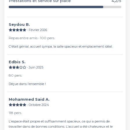
Prestations et service sur place
4,2/5
Seydou B.
∙ Février 2026
Repas entre amis ∙ 100 pers.
C'était génial, accueil sympa, la salle spacieux et emplacement idéal.
Edbis S.
∙ Juin 2025
80 pers.
Déçue dans l’ensemble !
Mohammed Said A.
∙ Octobre 2024
118 pers.
L'espace était propre et suffisamment spacieux, ce qui a permis de
travailler dans de bonnes conditions. L'accueil a été chaleureux et le