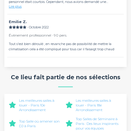
personnel était courtois. Cependant, nous avions demandé une
Lire plus
disposition spécifique des chaises à l'avance, mais celle-ci n'avait pas été
effectuée. Cela nous a obligés à réorganiser les chaises nous-mêmes, ce
qui a causé un retard d'environ dix minutes pour le début de notre
Emilie Z.
événement. Mis à part ce contretemps, l'expérience a été globalement
∙ Octobre 2022
agréable.
Évènement professionnel ∙ 90 pers.
Tout s'est bien déroulé , en revanche pas de possibilité de mettre la
climatisation cela a été compliqué pour tous car il faisaigt trop chaud
Ce lieu fait partie de nos sélections
Les meilleures salles à
Les meilleures salles à
louer - Paris 10e
louer - Paris 18e
Arrondissement
Arrondissement
Top Salles de Séminaire à
Top Salle où amener son
Paris : Des lieux inspirants
DJ à Paris
pour vos équipes