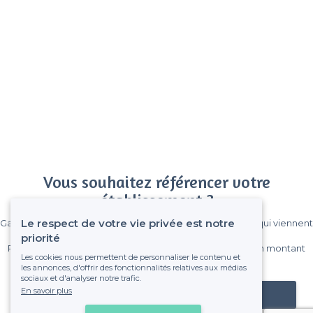
Vous souhaitez référencer votre
établissement ?
Le respect de votre vie privée est notre
Gagnez de nombreux clients parmi le million de visiteurs qui viennent
sur Privateaser chaque mois.
priorité
Pas de commissions et sans engagement, vous payez un montant
Les cookies nous permettent de personnaliser le contenu et
fixe sans risque de voir déraper la facture.
les annonces, d'offrir des fonctionnalités relatives aux médias
sociaux et d'analyser notre trafic.
En savoir plus
Référencer mon établissement