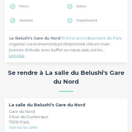
Micro
Scène
Vestiaire
Paperboard
Le Belushi's Gare du Nord
10 ème arrondissement de Paris
organise vos événements professionnels clés en main :
journée d’étude avec buffet ou repas assis, soirée
Lire plus
d’entreprise festive ou conférence. Sa salle de 250 m2 et
son bar événementiel à Paris sous verrière offrent un cadre
Fort de 50 ans d’expérience,
Le Belushi's Gare du Nord
original et central pour fédérer vos équipes.
propose des espaces événementiels à Paris : salle de
Se rendre à La salle du Belushi's Gare
conférence, bar sous verrière, restauration sur place. Idéal
pour séminaire, team building ou soirée d’entreprise, dans
du Nord
un lieu vivant, atypique et entièrement modulable selon vos
Entre Gare du Nord et Gare de l’Est, à proximité de
besoins.
Montmartre,
Le Belushi's Gare du Nord
bénéficie d’un
accès facile via RER B, D, E et métro lignes 4, 5, 7. Son
emplacement central en fait un lieu idéal pour événements
La salle du Belushi's Gare du Nord
à Paris accessible aux invités locaux comme internationaux.
Gare du Nord
5 Rue de Dunkerque
75010 Paris
Voir sur la carte