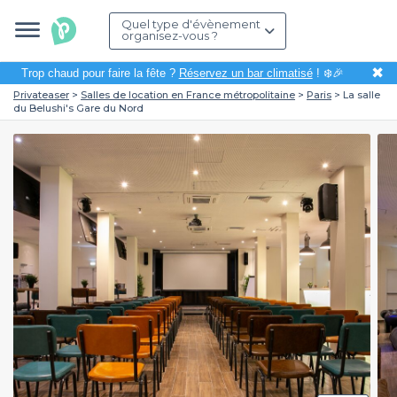
Quel type d'évènement
organisez-vous ?
✖
Trop chaud pour faire la fête ?
Réservez un bar climatisé
! ❄️🎉
Privateaser
Salles de location en France métropolitaine
Paris
La salle
du Belushi's Gare du Nord